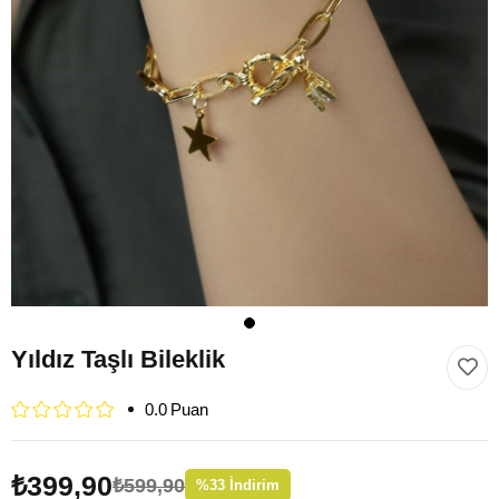
Yıldız Taşlı Bileklik
0.0
₺399,90
₺599,90
%
33
İndirim