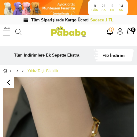
8
21
2
13
GÜN
SA
DK
SN
Tüm Siparişlerde Kargo Ücreti
Sadece 1 TL
Menü
0
5
Tüm İndirimlere Ek Sepette Ekstra
%5 İndirim
Yıldız Taşlı Bileklik