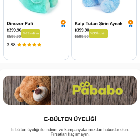
Dinozor Pufi
Kalp Tutan Şirin Ayıcık
₺399,90
₺399,90
%33
İndirim
%33
İndirim
₺599,90
₺599,90
3,88
E-BÜLTEN ÜYELİĞİ
E-bülten üyeliği ile indirim ve kampanyalarımızdan haberdar olun.
Fırsatları kaçırmayın.