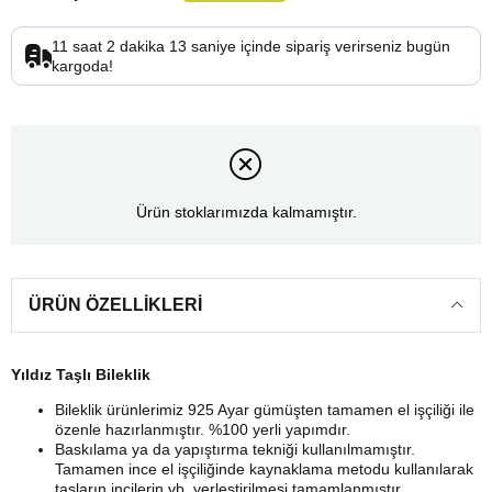
11
saat
2
dakika
12
saniye
içinde sipariş verirseniz
bugün
kargoda!
Ürün stoklarımızda kalmamıştır.
ÜRÜN ÖZELLIKLERI
Yıldız Taşlı Bileklik
Bileklik ürünlerimiz 925 Ayar gümüşten tamamen el işçiliği ile
özenle hazırlanmıştır. %100 yerli yapımdır.
Baskılama ya da yapıştırma tekniği kullanılmamıştır.
Tamamen ince el işçiliğinde kaynaklama metodu kullanılarak
taşların,incilerin vb. yerleştirilmesi tamamlanmıştır.