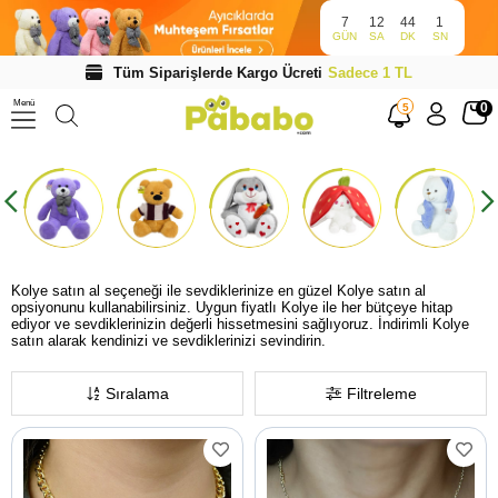
7
12
44
1
GÜN
SA
DK
SN
Tüm Siparişlerde Kargo Ücreti
Sadece 1 TL
Menü
0
5
Kolye satın al seçeneği ile sevdiklerinize en güzel Kolye satın al
opsiyonunu kullanabilirsiniz. Uygun fiyatlı Kolye ile her bütçeye hitap
ediyor ve sevdiklerinizin değerli hissetmesini sağlıyoruz. İndirimli Kolye
satın alarak kendinizi ve sevdiklerinizi sevindirin.
Sıralama
Filtreleme