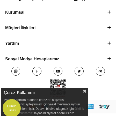
Kurumsal
Müşteri İlişkileri
Yardım
Sosyal Medya Hesaplarımız
Çerez Kullanımı
Pababo.com'da bulunan çerezler; alışveriş
deneyimlerinizi iyileştirmek için yasal mevzuata uygun
Günün
olarak düzenlenmiştir. Detaylı bilgiye ulaşmak için
Gizlilik
Fırsatı
ve Çerez Politikamız
sayfasını ziyaret edebilirsiniz.