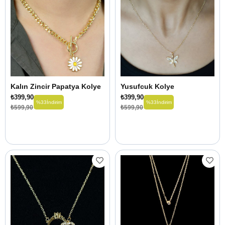
Kalın Zincir Papatya Kolye
Yusufcuk Kolye
₺399,90
₺399,90
%33
İndirim
%33
İndirim
₺599,90
₺599,90