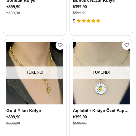
Boncuk Kolye
Boncuk Nazar Kolye
₺399,90
₺399,90
₺599,90
₺599,90
5
TÜKENDI
TÜKENDI
Gold Yılan Kolye
Açılabilir Kişiye Özel Papatya Kolye
₺399,90
₺399,90
₺599,90
₺599,90