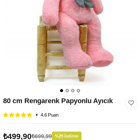
80 cm Rengarenk Papyonlu Ayıcık
4.6
₺499,90
₺699,99
%
29
İndirim