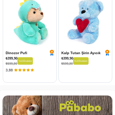
Dinozor Pufi
Kalp Tutan Şirin Ayıcık
₺399,90
₺399,90
%33
İndirim
%33
İndirim
₺599,90
₺599,90
3,88