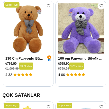
Süper Fiyat
130 Cm Papyonlu Büyük Ayıcık
100 cm Papyonlu Büyük Ayıcık
₺799,90
₺599,90
%27
İndirim
%25
İndirim
₺1.099,99
₺799,99
4.32
4.06
ÇOK SATANLAR
Süper Fiyat
Süper Fiyat