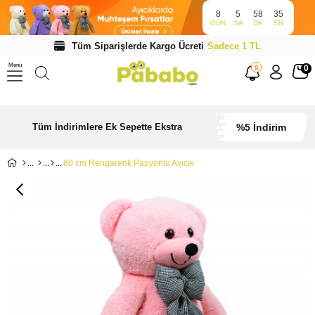
8
5
58
34
GÜN
SA
DK
SN
Tüm Siparişlerde Kargo Ücreti
Sadece 1 TL
Menü
0
5
Tüm İndirimlere Ek Sepette Ekstra
%5 İndirim
80 cm Rengarenk Papyonlu Ayıcık