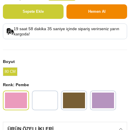
19
saat
58
dakika
34
saniye
içinde sipariş verirseniz
yarın
kargoda!
Boyut
80 CM
Renk
: Pembe
ÜRÜN ÖZELLIKLERI