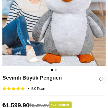
Sevimli Büyük Penguen
5.0
₺1.599,90
₺2.299,99
%
30
İndirim