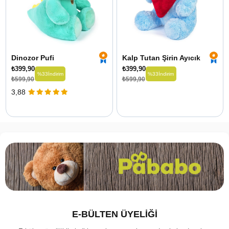
Dinozor Pufi
Kalp Tutan Şirin Ayıcık
₺399,90
₺399,90
%33
İndirim
%33
İndirim
₺599,90
₺599,90
3,88
E-BÜLTEN ÜYELİĞİ