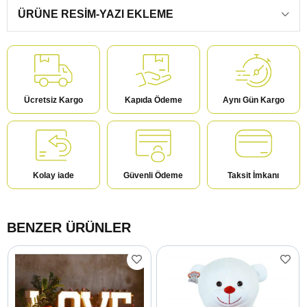
ÜRÜNE RESIM-YAZI EKLEME
Ücretsiz Kargo
Kapıda Ödeme
Aynı Gün Kargo
Kolay iade
Güvenli Ödeme
Taksit İmkanı
BENZER ÜRÜNLER