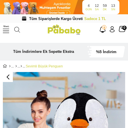
4
12
59
12
GÜN
SA
DK
SN
Tüm Siparişlerde Kargo Ücreti
Sadece 1 TL
Menü
0
5
Tüm İndirimlere Ek Sepette Ekstra
%5 İndirim
Sevimli Büyük Penguen