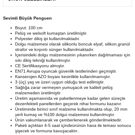
Sevimli Büyük Penguen
Boyut: 100 cm
Pelüş ve welsoft kumaştan üretilmiştir.
Polyester dikiş ipi kullanılmaktadır.
Dolgu malzemesi olarak silikonlu boncuk elyaf, silikon,granül
strafor ve kırpıntı sünger kullanılmaktadır.
İçerisindeki dolgu malzemesinin yıkanırken dağılmaması için
sıkı dikiş tekniği kullanılmıştır.
CE Sertifikasyonu almıştır.
EN71 Avrupa oyuncak güvenlik testlerinden geçmiştir.
Kanserojen AZO boyası kesinlikle kullanılmamıştır.
3 (üç) yaş ve üzeri uygun olduğu test edilmiştir.
Sağlığa zarar vermeyen yumuşacık ve kaliteli pelüş
malzemeden üretilmiştir.
Üretim aşamasında ve paketlenmeye kadar gelen süreçte
dezenfekteli panellerden geçerek nihai formunu kazanır.
Üretiminde birinci sınıf malzeme kullanılmakta olup, 20 mm
yerli kumaş ve %100 dolgui malzemesi kullanılmıştır.
Ürün vakumlanarak ve çemberlenerek gönderilmektedir.
Paketi açtıktan 4-5 saat içindeürünün hava ile teması sonucu
şişecek ve formuna kavuşacaktır..