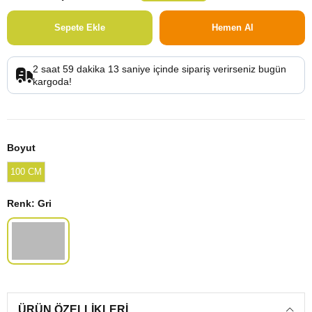
2
saat
59
dakika
12
saniye
içinde sipariş verirseniz
bugün
kargoda!
Boyut
100 CM
Renk
: Gri
ÜRÜN ÖZELLIKLERI