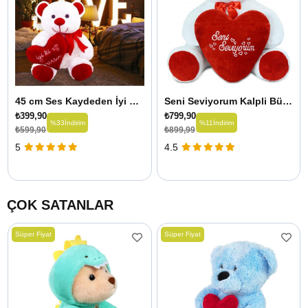
45 cm Ses Kaydeden İyi ki Varsın Ayıcık
Seni Seviyorum Kalpli Büyük Ayıcık
₺399,90
₺799,90
%33
İndirim
%11
İndirim
₺599,90
₺899,99
5
4.5
ÇOK SATANLAR
Süper Fiyat
Süper Fiyat