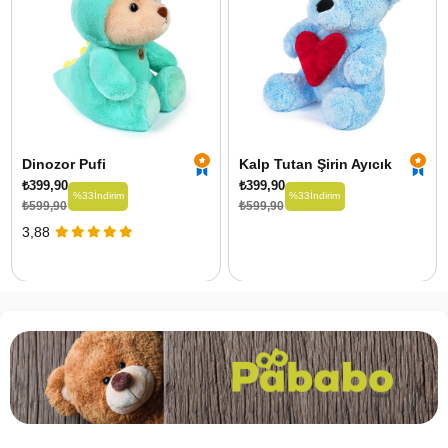
Dinozor Pufi
Kalp Tutan Şirin Ayıcık
₺399,90
₺399,90
%33
İndirim
%33
İndirim
₺599,90
₺599,90
3,88