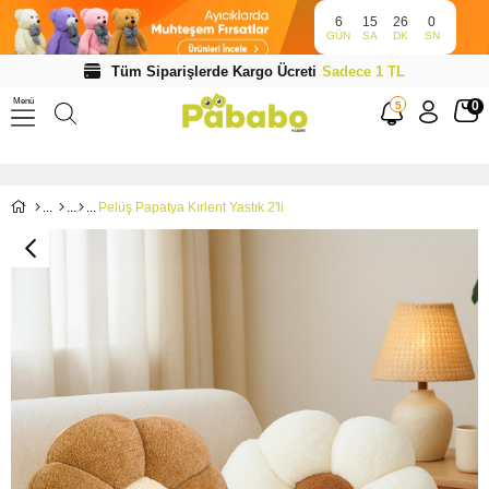
6
15
25
59
GÜN
SA
DK
SN
Tüm Siparişlerde Kargo Ücreti
Sadece 1 TL
Menü
0
5
Pelüş Papatya Kırlent Yastık 2'li