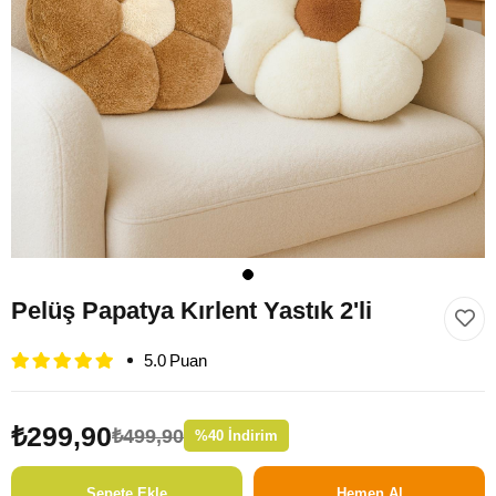
Pelüş Papatya Kırlent Yastık 2'li
5.0
₺299,90
₺499,90
%
40
İndirim