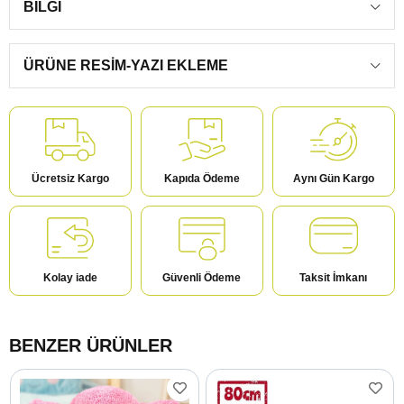
BILGI
ÜRÜNE RESIM-YAZI EKLEME
Ücretsiz Kargo
Kapıda Ödeme
Aynı Gün Kargo
Kolay iade
Güvenli Ödeme
Taksit İmkanı
BENZER ÜRÜNLER