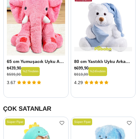
65 cm Yumuşacık Uyku Arkadaşı Fil
80 cm Yastıklı Uyku Arkadaşı Peluş Ayıcık
₺439,90
₺699,90
%27
İndirim
%24
İndirim
₺599,90
₺919,99
3.67
4.29
ÇOK SATANLAR
Süper Fiyat
Süper Fiyat