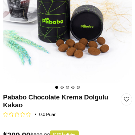
Pababo Chocolate Krema Dolgulu
Kakao
0.0
₺399,90
₺599,90
%
33
İndirim