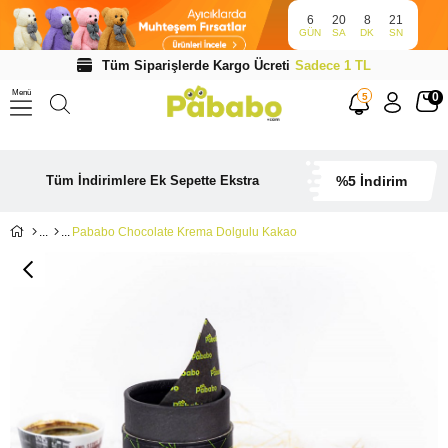
6
20
8
20
GÜN
SA
DK
SN
Tüm Siparişlerde Kargo Ücreti
Sadece 1 TL
Menü
0
5
Tüm İndirimlere Ek Sepette Ekstra
%5 İndirim
Pababo Chocolate Krema Dolgulu Kakao