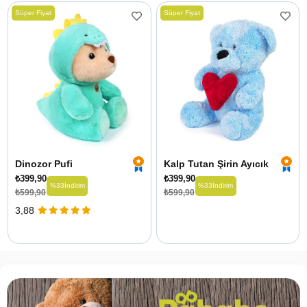
Süper Fiyat
Süper Fiyat
Dinozor Pufi
Kalp Tutan Şirin Ayıcık
₺399,90
₺399,90
%33
İndirim
%33
İndirim
₺599,90
₺599,90
3,88