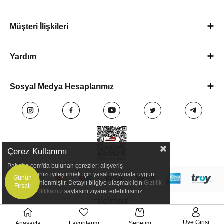
Müşteri İlişkileri
Yardım
Sosyal Medya Hesaplarımız
Çerez Kullanımı
Pababo.com'da bulunan çerezler; alışveriş
deneyimlerinizi iyileştirmek için yasal mevzuata uygun
Günün
olarak düzenlenmiştir. Detaylı bilgiye ulaşmak için
Gizlilik
Fırsatı
ve Çerez Politikamız
sayfasını ziyaret edebilirsiniz.
Üye Girişi
Anasayfa
Favorilerim
Sepetim