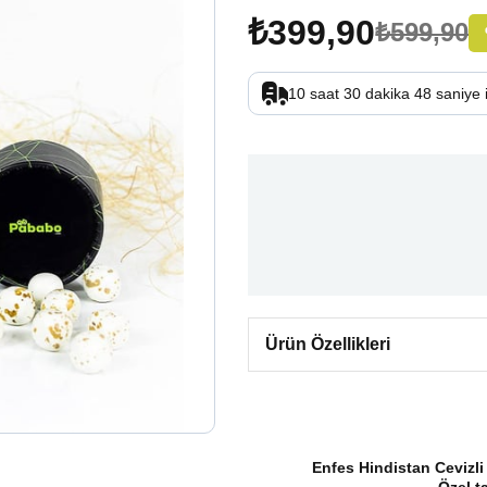
₺399,90
₺599,90
10
saat
30
dakika
47
saniye
Ürün Özellikleri
Enfes Hindistan Cevizli
Özel t