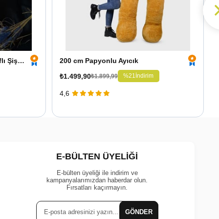
Kişiye Özel Led Işıklı Fotoğraflı Şişe ve 25 cm Ayıcık
200 cm Papyonlu Ayıcık
₺1.499,90
%21
İndirim
₺1.899,99
4,6
E-BÜLTEN ÜYELİĞİ
E-bülten üyeliği ile indirim ve
kampanyalarımızdan haberdar olun.
Fırsatları kaçırmayın.
GÖNDER