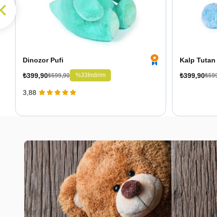
Dinozor Pufi
Kalp Tutan 
₺399,90
₺399,90
%33
İndirim
₺599,90
₺59
3,88