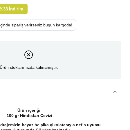
%
33
İndirim
içinde sipariş verirseniz
bugün
kargoda!
Ürün stoklarımızda kalmamıştır.
Ürün içeriği
-100 gr Hindistan Cevizi
 drajemizin beyaz belçika çikolatasıyla nefis uyumu...
asarım Kutusunda Gönderilmektedir.