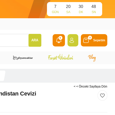
7
20
30
47
GÜN
SA
DK
SN
0
5
Sepetim
Oyuncaklar
< < Önceki Sayfaya Dön
distan Cevizi