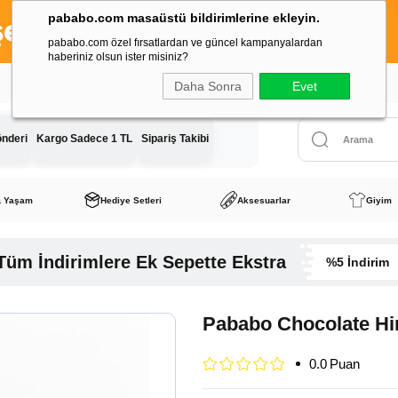
pababo.com masaüstü bildirimlerine ekleyin.
pababo.com özel fırsatlardan ve güncel kampanyalardan
haberiniz olsun ister misiniz?
Tüm Siparişlerde Kargo Ücreti
Sadece 1 TL
Daha Sonra
Evet
önderi
Kargo Sadece 1 TL
Sipariş Takibi
& Yaşam
Hediye Setleri
Aksesuarlar
Giyim
Tüm İndirimlere Ek Sepette Ekstra
%5 İndirim
Pababo Chocolate Hin
0.0