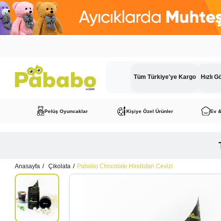
Tüm Türkiye'ye Kargo
Hızlı G
Pelüş Oyuncaklar
Kişiye Özel Ürünler
Ev 
Anasayfa
Çikolata
Pababo Chocolate Hindistan Cevizi