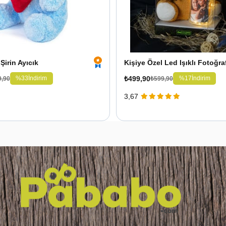
Şirin Ayıcık
₺499,90
%33
İndirim
%17
İndirim
9,90
₺599,90
3,67