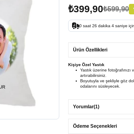
₺399,90
₺599,90
0
saat
26
dakika
3
saniye
içi
Ürün Özellikleri
Kişiye Özel Yastık
Yastık üzerine fotoğrafınızı 
artırabilirsiniz.
Boyutuyla ve şekliyle göz do
odalarını süsleyecek.
Yorumlar
(1)
Ödeme Seçenekleri