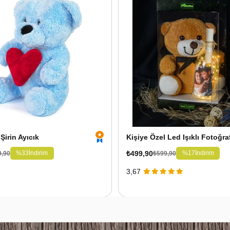
Şirin Ayıcık
₺499,90
%33
İndirim
%17
İndirim
9,90
₺599,90
3,67