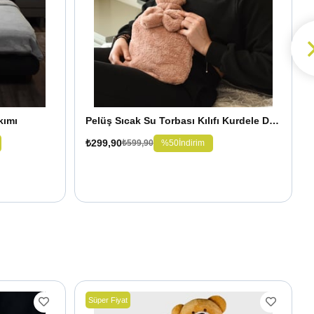
kımı
Pelüş Sıcak Su Torbası Kılıfı Kurdele Detaylı
₺299,90
%50
İndirim
₺599,90
Süper Fiyat