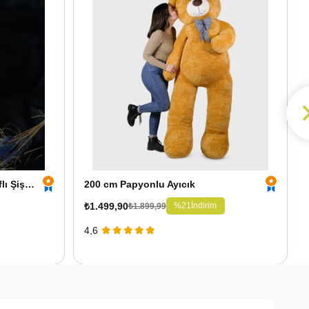
Kişiye Özel Led Işıklı Fotoğraflı Şişe ve 25 cm Ayıcık
200 cm Papyonlu Ayıcık
₺1.499,90
%21
İndirim
₺1.899,99
4,6