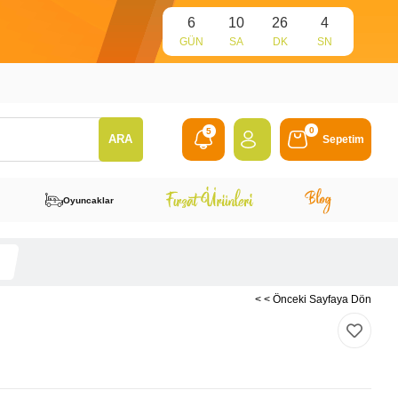
6
10
26
3
GÜN
SA
DK
SN
0
5
Sepetim
Oyuncaklar
< < Önceki Sayfaya Dön