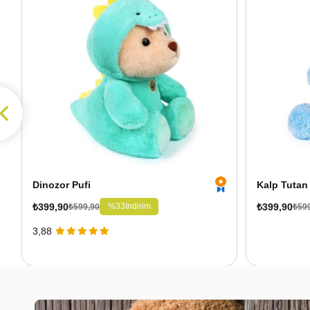
Dinozor Pufi
Kalp Tutan 
₺399,90
₺399,90
%33
İndirim
₺599,90
₺59
3,88