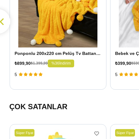
Ponponlu 200x220 cm Pelüş Tv Battaniyesi
Bebek ve Ç
₺899,90
₺399,90
%36
İndirim
₺1.399,99
₺59
5
5
ÇOK SATANLAR
Süper Fiyat
Süper Fiyat