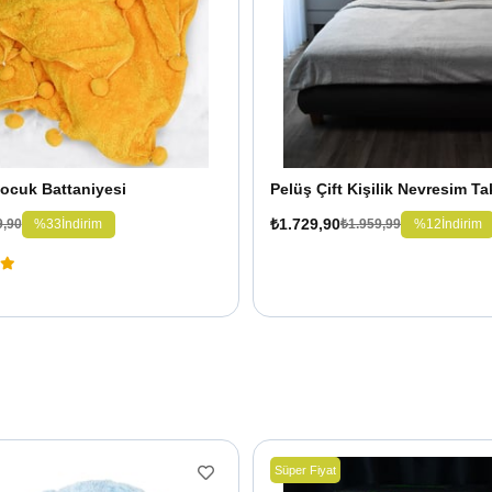
ocuk Battaniyesi
Pelüş Çift Kişilik Nevresim Ta
₺1.729,90
%33
İndirim
%12
İndirim
9,90
₺1.959,99
Süper Fiyat