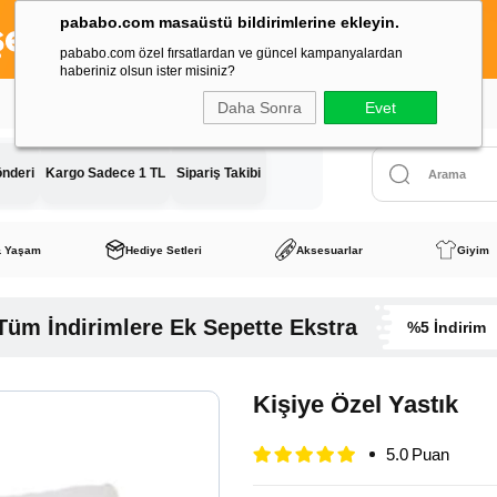
pababo.com masaüstü bildirimlerine ekleyin.
pababo.com özel fırsatlardan ve güncel kampanyalardan
haberiniz olsun ister misiniz?
Tüm Siparişlerde Kargo Ücreti
Sadece 1 TL
Daha Sonra
Evet
önderi
Kargo Sadece 1 TL
Sipariş Takibi
& Yaşam
Hediye Setleri
Aksesuarlar
Giyim
Tüm İndirimlere Ek Sepette Ekstra
%5 İndirim
Kişiye Özel Yastık
5.0