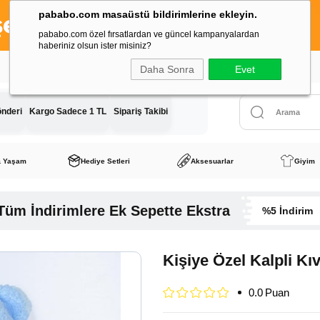
pababo.com masaüstü bildirimlerine ekleyin.
pababo.com özel fırsatlardan ve güncel kampanyalardan
haberiniz olsun ister misiniz?
Tüm Siparişlerde Kargo Ücreti
Sadece 1 TL
Daha Sonra
Evet
önderi
Kargo Sadece 1 TL
Sipariş Takibi
& Yaşam
Hediye Setleri
Aksesuarlar
Giyim
Tüm İndirimlere Ek Sepette Ekstra
%5 İndirim
Kişiye Özel Kalpli Kıv
0.0