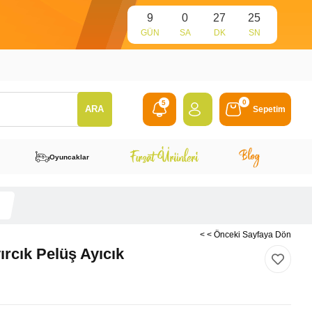
9
0
27
23
GÜN
SA
DK
SN
0
5
Sepetim
Oyuncaklar
< < Önceki Sayfaya Dön
ırcık Pelüş Ayıcık