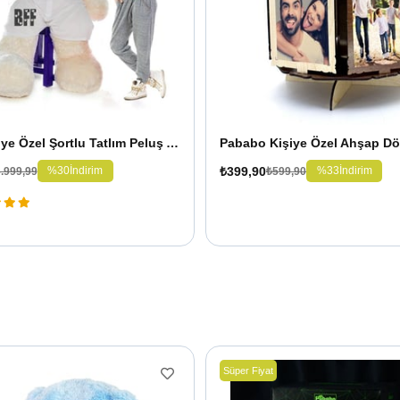
180 cm Kişiye Özel Şortlu Tatlım Peluş Ayıcık
₺399,90
%30
İndirim
%33
İndirim
.999,99
₺599,90
Süper Fiyat