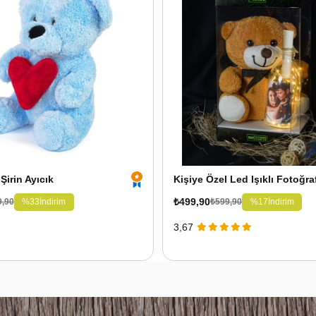
Şirin Ayıcık
₺499,90
%33
İndirim
%17
İndirim
9,90
₺599,90
3,67