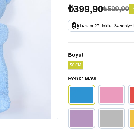
₺399,90
₺599,90
14
saat
27
dakika
23
saniye
Boyut
50 CM
Renk
: Mavi