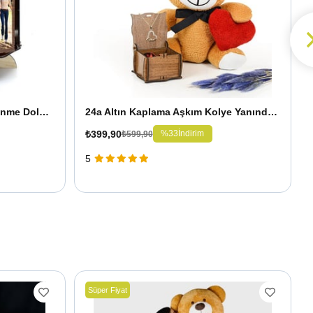
Pababo Kişiye Özel Ahşap Dönme Dolap Atlı Karınca Çerçeveler
24a Altın Kaplama Aşkım Kolye Yanında Romantik Ayıcık 25 Cm
₺399,90
%33
İndirim
₺599,90
5
Süper Fiyat