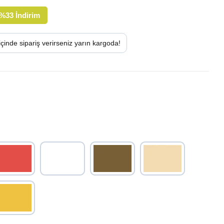
%
33
İndirim
içinde sipariş verirseniz
yarın
kargoda!