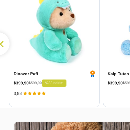
Dinozor Pufi
Kalp Tutan 
₺399,90
₺399,90
%33
İndirim
₺599,90
₺59
3,88