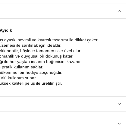
 Ayıcık
üş ayıcık, sevimli ve kıvırcık tasarımı ile dikkat çeker.
zemesi ile sarılmak için idealdir.
eklenebilir, böylece tamamen size özel olur.
 romantik ve duygusal bir dokunuş katar.
liği ile her yaştan insanın beğenisini kazanır.
e pratik kullanım sağlar.
 mükemmel bir hediye seçeneğidir.
ürlü kullanım sunar.
ksek kaliteli pelüş ile üretilmiştir.