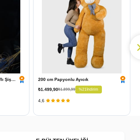
Kişiye Özel Led Işıklı Fotoğraflı Şişe ve 25 cm Ayıcık
200 cm Papyonlu Ayıcık
₺1.499,90
%21
İndirim
₺1.899,99
4,6