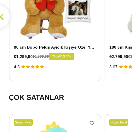
80 cm Bobo Peluş Ayıcık Kişiye Özel Yastık Hediyeli
₺1.299,90
₺2.799,90
%19
İndirim
₺1.599,99
₺3
4.5
3.67
ÇOK SATANLAR
Süper Fiyat
Süper Fiyat