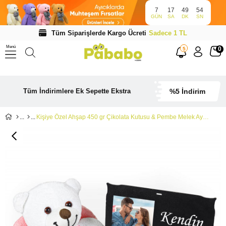
7
17
49
53
GÜN
SA
DK
SN
Tüm Siparişlerde Kargo Ücreti
Sadece 1 TL
Menü
0
5
Tüm İndirimlere Ek Sepette Ekstra
%5 İndirim
Kişiye Özel Ahşap 450 gr Çikolata Kutusu & Pembe Melek Ayıcık