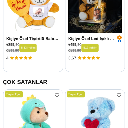
Kişiye Özel Tişörtlü Balon Tutan Ayıcık
Kişiye Özel Led Işıklı Fotoğraflı Şişe ve 25 cm Ayıcık
₺399,90
₺499,90
%33
İndirim
%17
İndirim
₺599,90
₺599,90
4
3,67
ÇOK SATANLAR
Süper Fiyat
Süper Fiyat