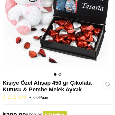
Kişiye Özel Ahşap 450 gr Çikolata
Kutusu & Pembe Melek Ayıcık
0.0
₺399,90
₺599,90
%
33
İndirim