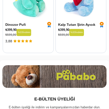
Dinozor Pufi
Kalp Tutan Şirin Ayıcık
₺399,90
₺399,90
%33
İndirim
%33
İndirim
₺599,90
₺599,90
3,88
E-BÜLTEN ÜYELİĞİ
E-bülten üyeliği ile indirim ve kampanyalarımızdan haberdar olun.