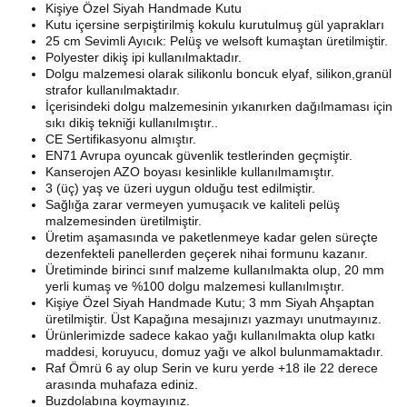
Kişiye Özel Siyah Handmade Kutu
Kutu içersine serpiştirilmiş kokulu kurutulmuş gül yaprakları
25 cm Sevimli Ayıcık: Pelüş ve welsoft kumaştan üretilmiştir.
Polyester dikiş ipi kullanılmaktadır.
Dolgu malzemesi olarak silikonlu boncuk elyaf, silikon,granül
strafor kullanılmaktadır.
İçerisindeki dolgu malzemesinin yıkanırken dağılmaması için
sıkı dikiş tekniği kullanılmıştır..
CE Sertifikasyonu almıştır.
EN71 Avrupa oyuncak güvenlik testlerinden geçmiştir.
Kanserojen AZO boyası kesinlikle kullanılmamıştır.
3 (üç) yaş ve üzeri uygun olduğu test edilmiştir.
Sağlığa zarar vermeyen yumuşacık ve kaliteli pelüş
malzemesinden üretilmiştir.
Üretim aşamasında ve paketlenmeye kadar gelen süreçte
dezenfekteli panellerden geçerek nihai formunu kazanır.
Üretiminde birinci sınıf malzeme kullanılmakta olup, 20 mm
yerli kumaş ve %100 dolgu malzemesi kullanılmıştır.
Kişiye Özel Siyah Handmade Kutu; 3 mm Siyah Ahşaptan
üretilmiştir. Üst Kapağına mesajınızı yazmayı unutmayınız.
Ürünlerimizde sadece kakao yağı kullanılmakta olup katkı
maddesi, koruyucu, domuz yağı ve alkol bulunmamaktadır.
Raf Ömrü 6 ay olup Serin ve kuru yerde +18 ile 22 derece
arasında muhafaza ediniz.
Buzdolabına koymayınız.