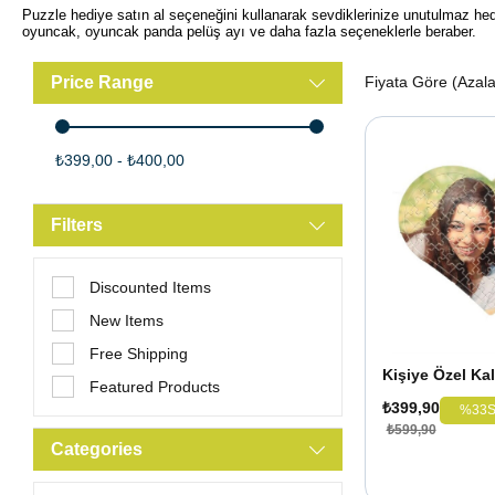
Puzzle hediye satın al seçeneğini kullanarak sevdiklerinize unutulmaz hedi
oyuncak, oyuncak panda pelüş ayı ve daha fazla seçeneklerle beraber.
Price Range
Fiyata Göre (Azal
₺399,00 - ₺400,00
Filters
Discounted Items
New Items
Free Shipping
Kişiye Özel Kal
Featured Products
₺399,90
%33
S
₺599,90
Categories