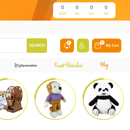
0
0
0
0
GÜN
SA
DK
SN
0
5
My Cart
Oyuncaklar