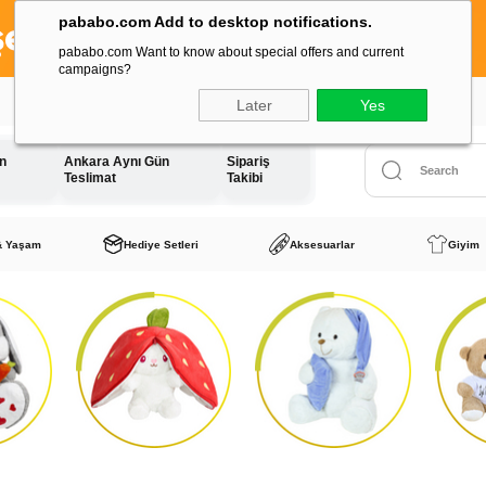
pababo.com Add to desktop notifications.
pababo.com Want to know about special offers and current
campaigns?
Tüm Siparişlerde Kargo Ücreti
Sadece 1 TL
Later
Yes
ün
Ankara Aynı Gün
Sipariş
Teslimat
Takibi
& Yaşam
Hediye Setleri
Aksesuarlar
Giyim