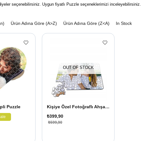
yeler seçenebilirsiniz. Uygun fiyatlı Puzzle seçeneklerimizi inceleyebilirsiniz
an)
Ürün Adına Göre (A>Z)
Ürün Adına Göre (Z<A)
In Stock
OUT OF STOCK
pli Puzzle
Kişiye Özel Fotoğraflı Ahşap Puzzle 240 Parça
₺399,90
ale
₺599,90