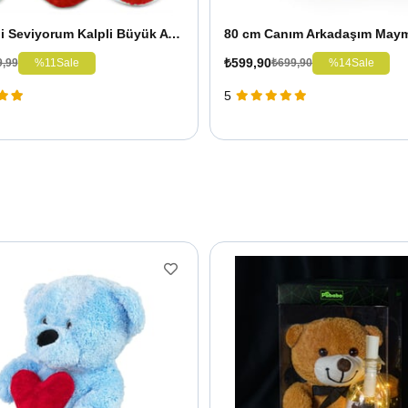
100 cm Seni Seviyorum Kalpli Büyük Ayıcık
80 cm Canım Arkadaşım May
₺599,90
%11
Sale
%14
Sale
9,99
₺699,90
5