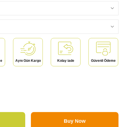
me
Aynı Gün Kargo
Kolay iade
Güvenli Ödeme