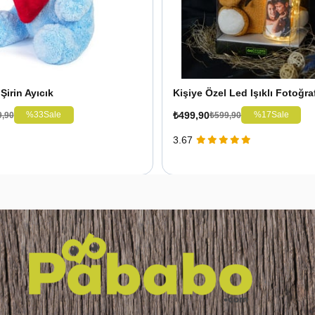
Şirin Ayıcık
₺499,90
%33
Sale
%17
Sale
9,90
₺599,90
3.67