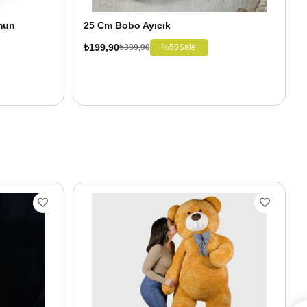
mun
25 Cm Bobo Ayıcık
₺199,90
%50
Sale
₺399,90