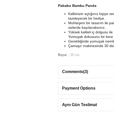
Pababo Bambu Panda
Kalbinizin açtığınız kişiye v
tazeleyecek bir hediye..
Muhteşem bir tasarım ile pan
sizlerde bayılacaksınız..
Yüksek kaliteli iç dolgusu i
Yumuşak dokusunu bir kere h
Gerektiğinde yumuşak nemli bi
Çamaşır makinesinde 30 dere
Boyut
35 cm
Comments
(3)
Payment Options
Aynı Gün Teslimat