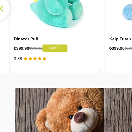
Dinazor Pufi
Kalp Tutan 
₺399,90
₺399,90
%33
Sale
₺599,90
₺59
3.88