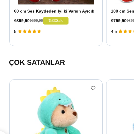
60 cm Ses Kaydeden İyi ki Varsın Ayıcık
₺399,90
₺799,90
%33
Sale
₺599,90
₺89
5
4.5
ÇOK SATANLAR