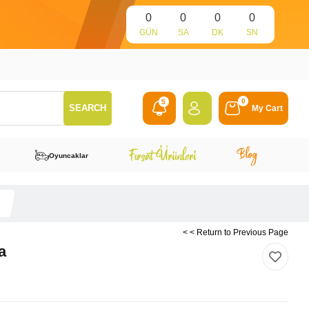
0
0
0
0
GÜN
SA
DK
SN
0
5
My Cart
Oyuncaklar
< < Return to Previous Page
a