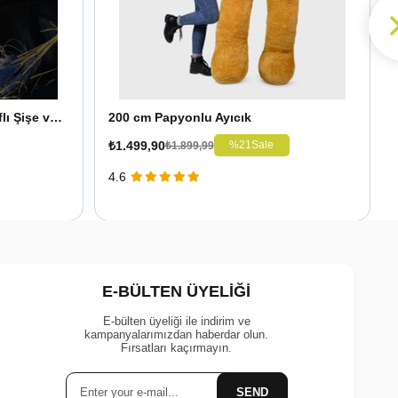
Kişiye Özel Led Işıklı Fotoğraflı Şişe ve 25 cm Ayıcık
200 cm Papyonlu Ayıcık
₺1.499,90
%21
Sale
₺1.899,99
4.6
E-BÜLTEN ÜYELİĞİ
E-bülten üyeliği ile indirim ve
kampanyalarımızdan haberdar olun.
Fırsatları kaçırmayın.
SEND