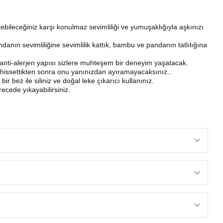
erebileceğiniz karşı konulmaz sevimliliği ve yumuşaklığıyla aşkınızı
danın sevimliliğine sevimlilik kattık, bambu ve pandanın tatlılığına
le anti-alerjen yapısı sizlere muhteşem bir deneyim yaşatacak.
issettikten sonra onu yanınızdan ayıramayacaksınız..
r bez ile siliniz ve doğal leke çıkarıcı kullanınız.
cede yıkayabilirsiniz.