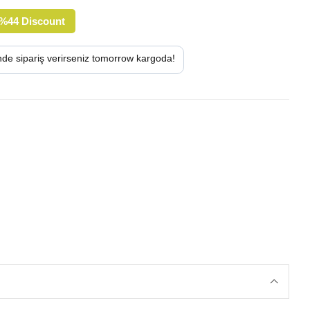
%
44
Discount
nde sipariş verirseniz
kargoda!