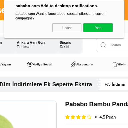
pababo.com Add to desktop notifications.
pababo.com Want to know about special offers and current
campaigns?
Tüm Siparişlerde Kargo Ücreti
Sadece 1 TL
Later
Yes
ün
Ankara Aynı Gün
Sipariş
Teslimat
Takibi
& Yaşam
Hediye Setleri
Aksesuarlar
Giyim
Tüm İndirimlere Ek Sepette Ekstra
%5 İndirim
Pababo Bambu Pand
4.5