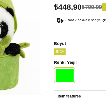
₺448,90
₺799,99
22
saat
2
dakika
7
saniye
içi
Boyut
35 CM
Renk
: Yeşil
Item features