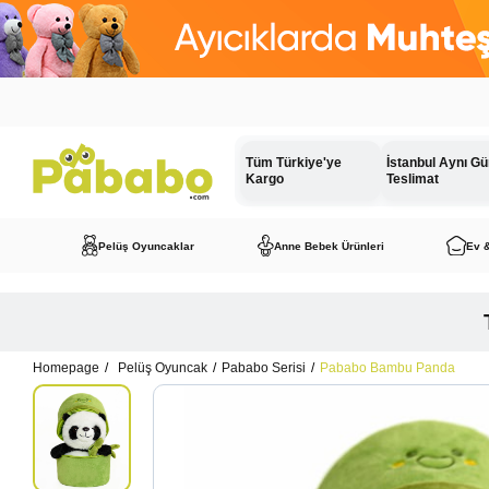
Tüm Türkiye'ye
İstanbul Aynı G
Kargo
Teslimat
Pelüş Oyuncaklar
Anne Bebek Ürünleri
Ev 
Homepage
Pelüş Oyuncak
Pababo Serisi
Pababo Bambu Panda