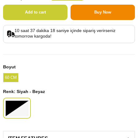
10
saat
37
dakika
17
saniye
içinde sipariş verirseniz
kargoda!
Boyut
60 CM
Renk
: Siyah - Beyaz