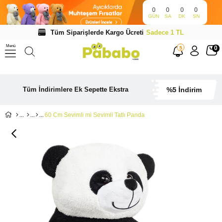
0
0
0
0
GÜN
SA
DK
SN
Tüm Siparişlerde Kargo Ücreti
Sadece 1 TL
Menü
0
5
Tüm İndirimlere Ek Sepette Ekstra
%5 İndirim
60 Cm Sevimli mi Sevimli Tatlı Panda