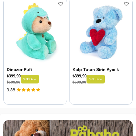
Dinazor Pufi
Kalp Tutan Şirin Ayıcık
₺399,90
₺399,90
%33
Sale
%33
Sale
₺599,90
₺599,90
3.88