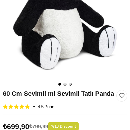
60 Cm Sevimli mi Sevimli Tatlı Panda
4.5
₺699,90
₺799,99
%
13
Discount