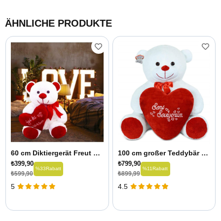
ÄHNLICHE PRODUKTE
60 cm Diktiergerät Freut mich, Sie zu haben
100 cm großer Teddybär „I Love You“ mit Herz
₺399,90
₺799,90
%33
Rabatt
%11
Rabatt
₺599,90
₺899,99
5
4.5