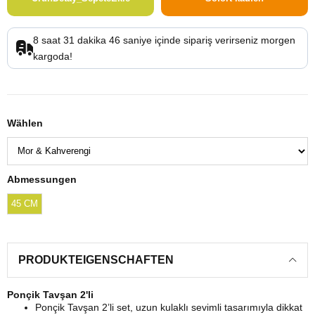
8
saat
31
dakika
45
saniye
içinde sipariş verirseniz
kargoda!
Wählen
Abmessungen
45 CM
PRODUKTEIGENSCHAFTEN
Ponçik Tavşan 2'li
Ponçik Tavşan 2’li set, uzun kulaklı sevimli tasarımıyla dikkat