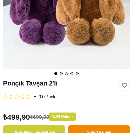
Ponçik Tavşan 2'li
0.0
₺499,90
₺699,99
%
29
Rabatt