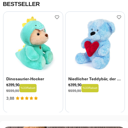
BESTSELLER
Dinosaurier-Hocker
Niedlicher Teddybär, der ein Herz hält
₺399,90
₺399,90
%33
Rabatt
%33
Rabatt
₺599,90
₺599,90
3,88