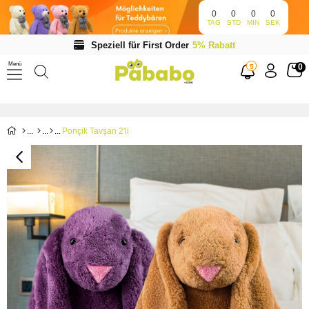
0
0
0
0
TAG
STD
MIN
SEK
Speziell für First Order
5% Rabatt
Menü
0
5
Ponçik Tavşan 2'li