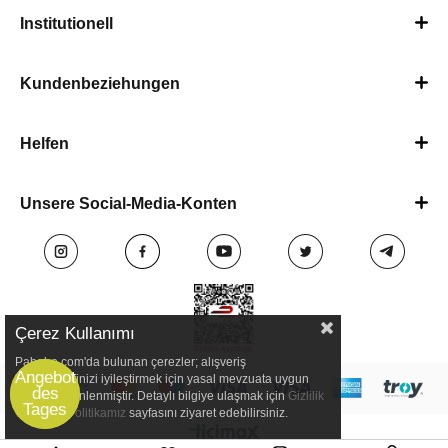
Institutionell
Kundenbeziehungen
Helfen
Unsere Social-Media-Konten
Çerez Kullanımı
Pababo.com'da bulunan çerezler; alışveriş
deneyimlerinizi iyileştirmek için yasal mevzuata uygun
olarak düzenlenmiştir. Detaylı bilgiye ulaşmak için
Gizlilik
ve Çerez Politikamız
sayfasını ziyaret edebilirsiniz.