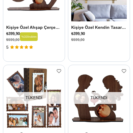
Kişiye Özel Ahşap Çerçeve Hamile Anne Hatırası
Kişiye Özel Kendin Tasarla 12 Fotoğraflı Anı Çerçevesi
₺399,90
₺399,90
%33
İndirim
₺599,90
₺599,90
5
TÜKENDI
TÜKENDI