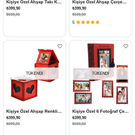
Kişiye Özel Ahşap Takı Kutusu İçinde Çılgın 6 Adet Çerçeveler
Kişiye Özel Ahşap Çerçeve Hamile Anne Baba Hatırası
₺399,90
₺399,90
₺599,90
₺599,90
5
TÜKENDI
TÜKENDI
Kişiye Özel Ahşap Renkli Çerçeveler 12 Adet
Kişiye Özel 6 Fotoğraf Çerçevesi Kitap Kutusu İçerisinde Kırmızı
₺399,90
₺399,90
₺599,90
₺599,90