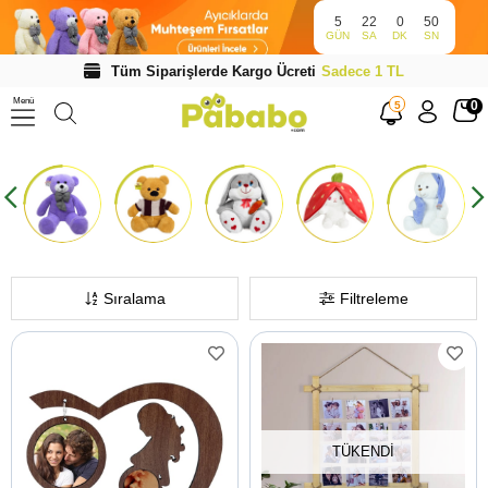
5
22
0
49
GÜN
SA
DK
SN
Tüm Siparişlerde Kargo Ücreti
Sadece 1 TL
Menü
0
5
Sıralama
Filtreleme
TÜKENDI