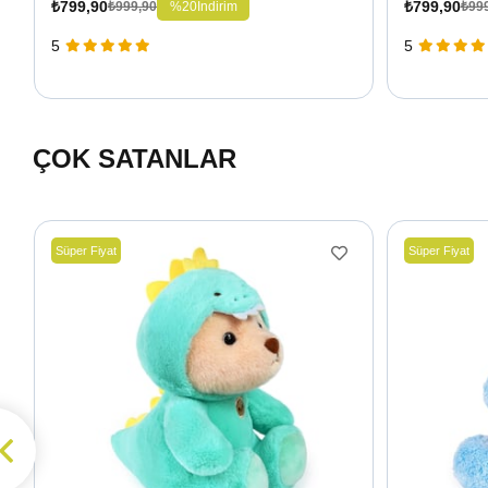
₺799,90
₺799,90
%20
İndirim
₺999,90
₺99
5
5
ÇOK SATANLAR
Süper Fiyat
Süper Fiyat