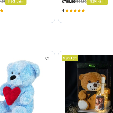
₺799,90
%20
İndirim
%20
İndirim
9,99
₺999,90
4
Süper Fiyat