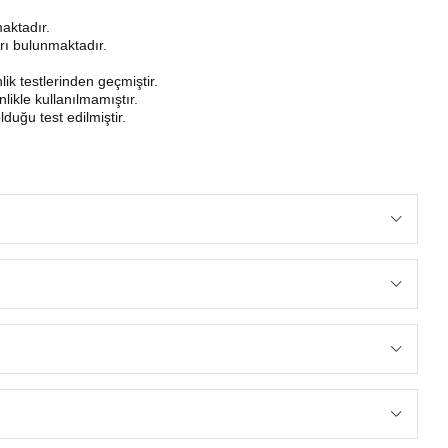
aktadır.
rı bulunmaktadır.
k testlerinden geçmiştir.
ikle kullanılmamıştır.
lduğu test edilmiştir.