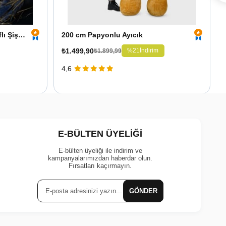
Kişiye Özel Led Işıklı Fotoğraflı Şişe ve 25 cm Ayıcık
200 cm Papyonlu Ayıcık
₺1.499,90
%21
İndirim
₺1.899,99
4,6
E-BÜLTEN ÜYELİĞİ
E-bülten üyeliği ile indirim ve
kampanyalarımızdan haberdar olun.
Fırsatları kaçırmayın.
GÖNDER