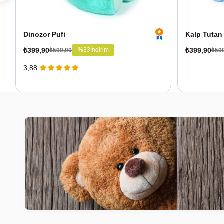
Dinozor Pufi
Kalp Tutan 
₺399,90
₺399,90
%33
İndirim
₺599,90
₺59
3,88