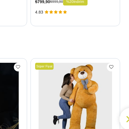
₺799,90
%20
İndirim
₺999,90
4.83
Süper Fiyat