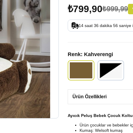
₺799,90
₺999,99
14
saat
36
dakika
55
saniye
Renk
: Kahverengi
Ürün Özellikleri
Ayıcık Peluş Bebek Çocuk Kolt
Ürün çocuklar ve bebekler iç
Kumaş: Welsoft kumaş