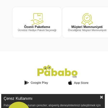
Müşteri Memnuniyeti
Özenli Paketleme
Önceliğimiz Müşteri Memnuniyeti
Ücretsiz Hediye Paketi Seçeneği
Çerez Kullanımı
Pababo.com'da bulunan çerezler; alışveriş deneyimlerinizi iyileştirmek için