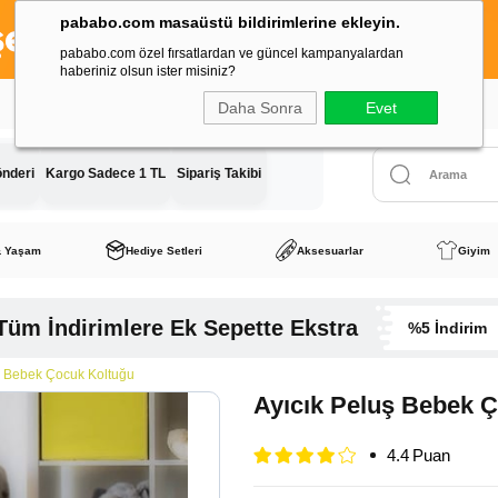
pababo.com masaüstü bildirimlerine ekleyin.
pababo.com özel fırsatlardan ve güncel kampanyalardan
haberiniz olsun ister misiniz?
Tüm Siparişlerde Kargo Ücreti
Sadece 1 TL
Daha Sonra
Evet
önderi
Kargo Sadece 1 TL
Sipariş Takibi
& Yaşam
Hediye Setleri
Aksesuarlar
Giyim
Tüm İndirimlere Ek Sepette Ekstra
%5 İndirim
ş Bebek Çocuk Koltuğu
Ayıcık Peluş Bebek 
4.4