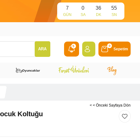
7
0
36
55
GÜN
SA
DK
SN
0
5
Sepetim
Oyuncaklar
< < Önceki Sayfaya Dön
Çocuk Koltuğu