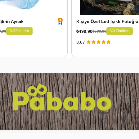
Şirin Ayıcık
₺499,90
%33
İndirim
%17
İndirim
9,90
₺599,90
3,67