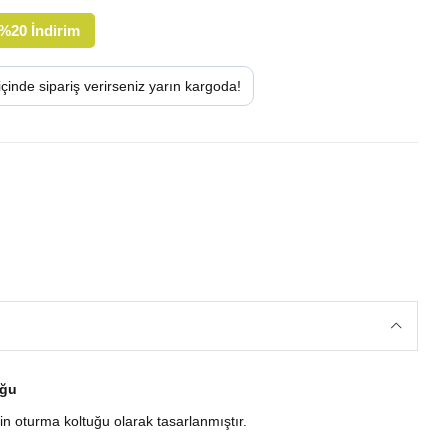
%
20
İndirim
içinde sipariş verirseniz
yarın
kargoda!
uğu
in oturma koltuğu olarak tasarlanmıştır.