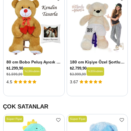
80 cm Bobo Peluş Ayıcık Kişiye Özel Yastık Hediyeli
180 cm Kişiye Özel Şortlu Tatlım Peluş Ayıcık
₺1.299,90
₺2.799,90
%19
İndirim
%30
İndirim
₺1.599,99
₺3.999,99
4.5
3.67
ÇOK SATANLAR
Süper Fiyat
Süper Fiyat