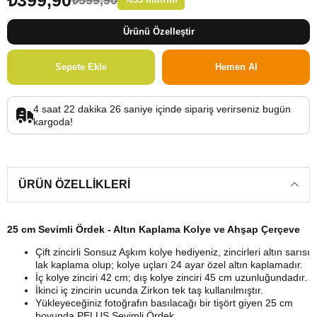
Ürünü Özelleştir
4
saat
22
dakika
25
saniye
içinde sipariş verirseniz
bugün
kargoda!
ÜRÜN ÖZELLIKLERI
25 cm Sevimli Ördek - Altın Kaplama Kolye ve Ahşap Çerçeve
Çift zincirli Sonsuz Aşkım kolye hediyeniz, zincirleri altın sarısı
lak kaplama olup; kolye uçları 24 ayar özel altın kaplamadır.
İç kolye zinciri 42 cm; dış kolye zinciri 45 cm uzunluğundadır.
İkinci iç zincirin ucunda Zirkon tek taş kullanılmıştır.
Yükleyeceğiniz fotoğrafın basılacağı bir tişört giyen 25 cm
boyunda PELUŞ Sevimli Ördek.