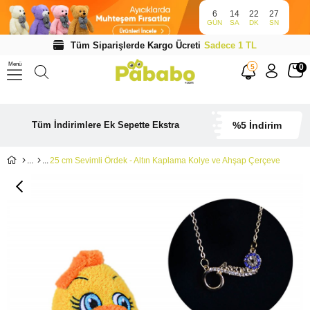
6
14
22
26
GÜN
SA
DK
SN
Tüm Siparişlerde Kargo Ücreti
Sadece 1 TL
Menü
0
5
Tüm İndirimlere Ek Sepette Ekstra
%5 İndirim
25 cm Sevimli Ördek - Altın Kaplama Kolye ve Ahşap Çerçeve