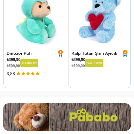
Dinozor Pufi
Kalp Tutan Şirin Ayıcık
₺399,90
₺399,90
%33
İndirim
%33
İndirim
₺599,90
₺599,90
3,88