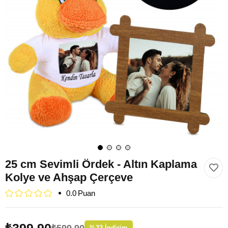
25 cm Sevimli Ördek - Altın Kaplama
Kolye ve Ahşap Çerçeve
0.0
₺399,90
₺599,90
%
33
İndirim