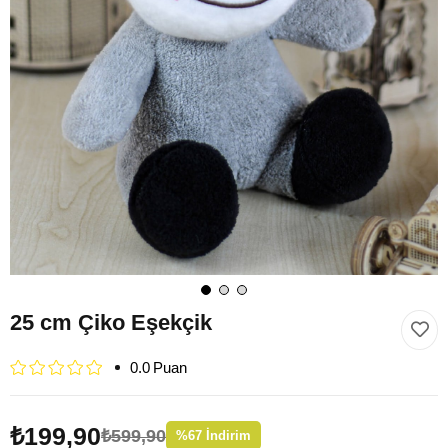
25 cm Çiko Eşekçik
0.0
₺199,90
₺599,90
%
67
İndirim