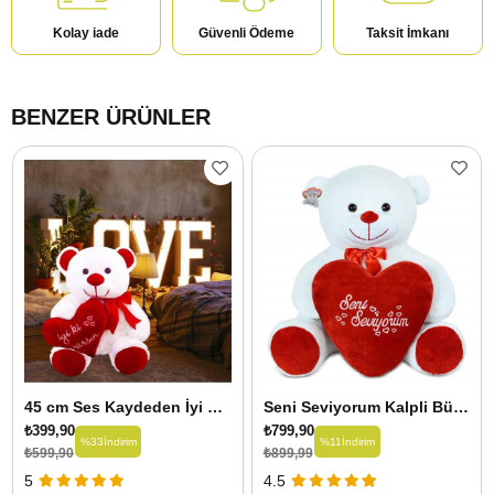
Kolay iade
Güvenli Ödeme
Taksit İmkanı
BENZER ÜRÜNLER
45 cm Ses Kaydeden İyi ki Varsın Ayıcık
Seni Seviyorum Kalpli Büyük Ayıcık
₺399,90
₺799,90
%33
İndirim
%11
İndirim
₺599,90
₺899,99
5
4.5