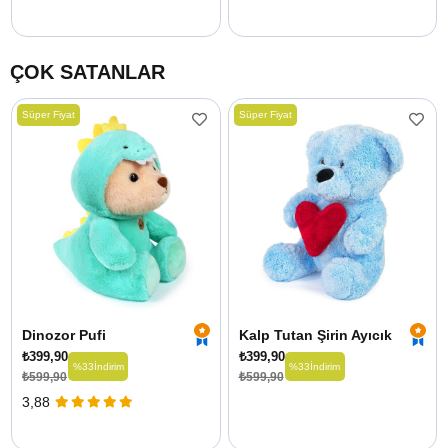
ÇOK SATANLAR
Süper Fiyat
Süper Fiyat
Dinozor Pufi
Kalp Tutan Şirin Ayıcık
₺399,90
₺399,90
%33
İndirim
%33
İndirim
₺599,90
₺599,90
3,88