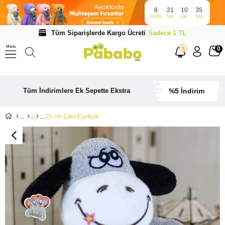
8
21
10
35
GÜN
SA
DK
SN
Tüm Siparişlerde Kargo Ücreti
Sadece 1 TL
Menü
0
5
Tüm İndirimlere Ek Sepette Ekstra
%5 İndirim
25 cm Çiko Eşekçik