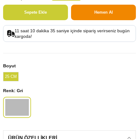
11
saat
10
dakika
35
saniye
içinde sipariş verirseniz
bugün
kargoda!
Boyut
25 CM
Renk
: Gri
ÜRÜN ÖZELLIKLERI