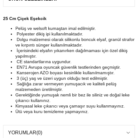
25 Cm Çiçek Eşekcik
Pelüş ve welsoft kumaştan imal edilmiştir.
Polyester dikiş ipi kullanılmaktadır.
Dolgu malzemesi olarak silikonlu boncuk elyaf, granül strafor
ve kırpıntı sünger kullanılmaktadır.
İçerisindeki elyafın yıkanırken dağılmaması için özel dikiş
yapılmıştır.
CE standartlarına uygundur.
EN71 Avrupa oyuncak güvenlik testlerinden geçmiştir.
Kanserojen AZO boyası kesinlikle kullanılmamıştır.
3 (üç) yaş ve üzeri uygun olduğu test edilmiştir.
Sağlığa zarar vermeyen yumuşacık ve kaliteli pelüş
malzemeden üretilmiştir.
Gerektiğinde yumuşak nemli bir bez ile siliniz ve doğal leke
çıkarıcı kullanınız.
Kimyasal leke çıkarıcı veya çamaşır suyu kullanmayınız.
Ütü veya kuru temizleme yapmayınız.
YORUMLAR
(0)