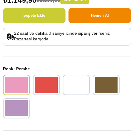
22
saat
34
dakika
59
saniye
içinde sipariş verirseniz
kargoda!
Renk
: Pembe