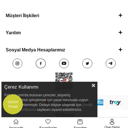
Müşteri İlişkileri
Yardım
Sosyal Medya Hesaplarımız
Çerez Kullanımı
Pababo.com'da bulunan çerezler; alışveriş
deneyimlerinizi iyileştirmek için yasal mevzuata uygun
Günün
olarak düzenlenmiştir. Detaylı bilgiye ulaşmak için
Gizlilik
Fırsatı
ve Çerez Politikamız
sayfasını ziyaret edebilirsiniz.
Üye Girişi