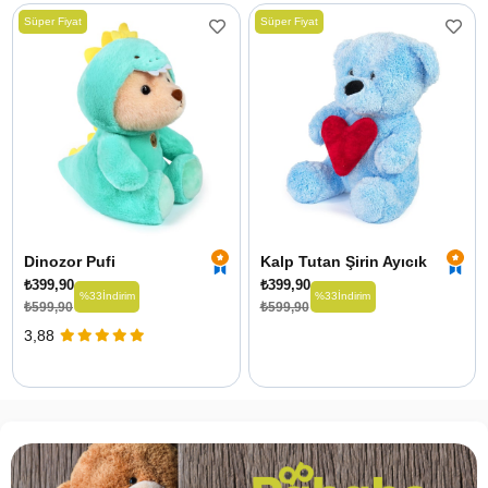
Süper Fiyat
Süper Fiyat
Dinozor Pufi
Kalp Tutan Şirin Ayıcık
₺399,90
₺399,90
%33
İndirim
%33
İndirim
₺599,90
₺599,90
3,88