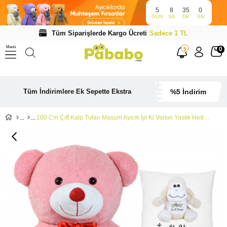
5
8
34
59
GÜN
SA
DK
SN
Tüm Siparişlerde Kargo Ücreti
Sadece 1 TL
Menü
0
5
Tüm İndirimlere Ek Sepette Ekstra
%5 İndirim
100 Cm Çift Kalp Tutan Masum Ayıcık İyi Ki Varsın Yastık Hediyeli