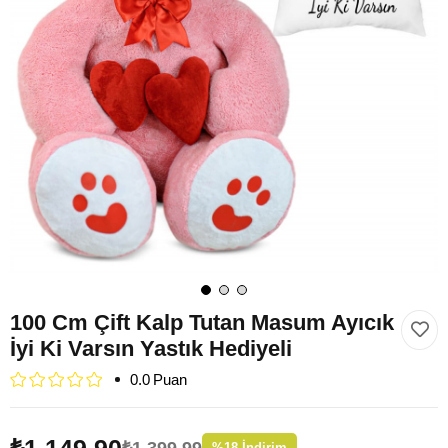
100 Cm Çift Kalp Tutan Masum Ayıcık
İyi Ki Varsın Yastık Hediyeli
0.0
₺1.149,90
₺1.399,99
%
18
İndirim