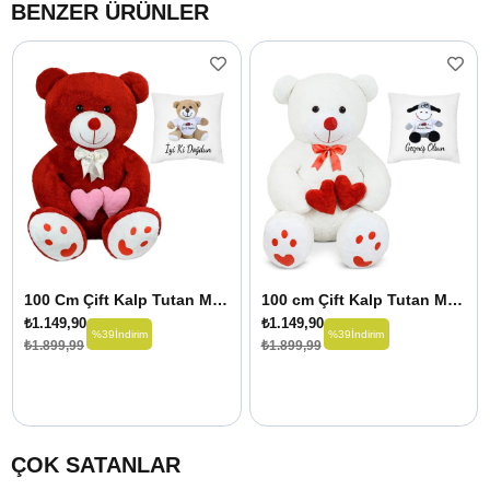
BENZER ÜRÜNLER
100 Cm Çift Kalp Tutan Masum Ayıcık İyi Ki Doğdun Yastık Hediyeli
100 cm Çift Kalp Tutan Masum Ayıcık Geçmiş Olsun Yastık Hediyeli
₺1.149,90
₺1.149,90
%39
İndirim
%39
İndirim
₺1.899,99
₺1.899,99
ÇOK SATANLAR